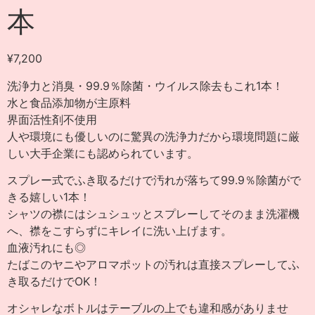
本
¥
7,200
洗浄力と消臭・99.9％除菌・ウイルス除去もこれ1本！
水と食品添加物が主原料
界面活性剤不使用
人や環境にも優しいのに驚異の洗浄力だから環境問題に厳
しい大手企業にも認められています。
スプレー式でふき取るだけで汚れが落ちて99.9％除菌がで
きる嬉しい1本！
シャツの襟にはシュシュッとスプレーしてそのまま洗濯機
へ、襟をこすらずにキレイに洗い上げます。
血液汚れにも◎
たばこのヤニやアロマポットの汚れは直接スプレーしてふ
き取るだけでOK！
オシャレなボトルはテーブルの上でも違和感がありませ