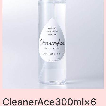
CleanerAce300ml×6