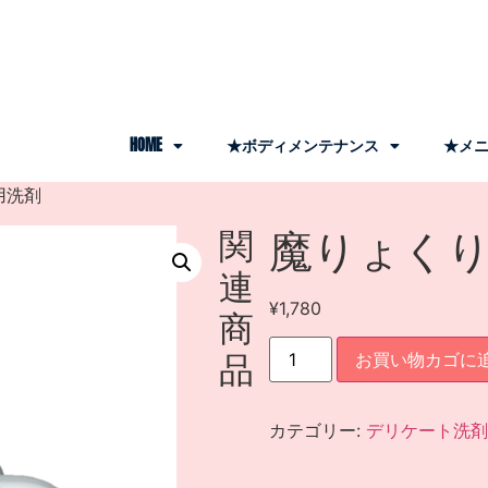
HOME
★ボディメンテナンス
★メニ
用洗剤
関
魔りょく
連
¥
1,780
商
品
お買い物カゴに
カテゴリー:
デリケート洗剤