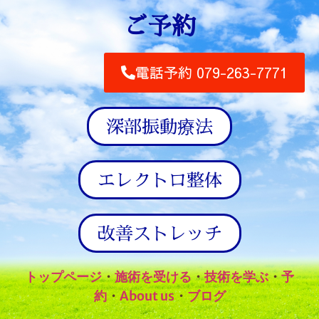
ご予約
電話予約 079-263-7771
深部振動療法
エレクトロ整体
改善ストレッチ
トップページ
・
施術を受ける
・
技術を学ぶ
・
予
約
・
About us
・
ブログ