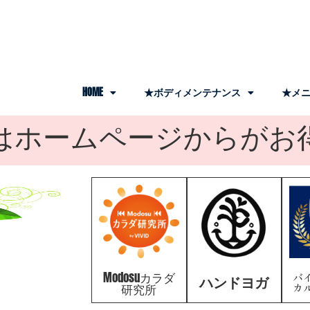
HOME
★ボディメンテナンス
★メニ
はホームページからがお
Modosuカラダ
バ
ハンドヨガ
研究所
カ