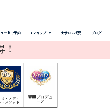
ュー & ご予約
●ショップ
★サロン概要
ブログ
得！
VIVIDプロデュ
イオ・メディ
ース
ル・メソッド