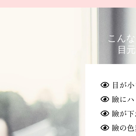
こんな
目元
目が小
瞼にハ
瞼が下
瞼の色