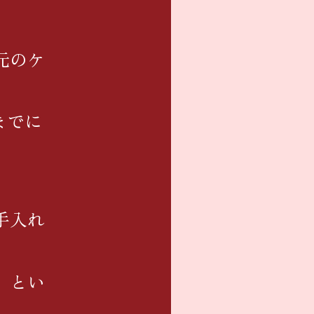
元のケ
までに
手入れ
」とい