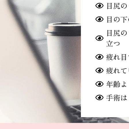
目尻の
目の下
目尻の
立つ
疲れ目
疲れて
年齢よ
手術は