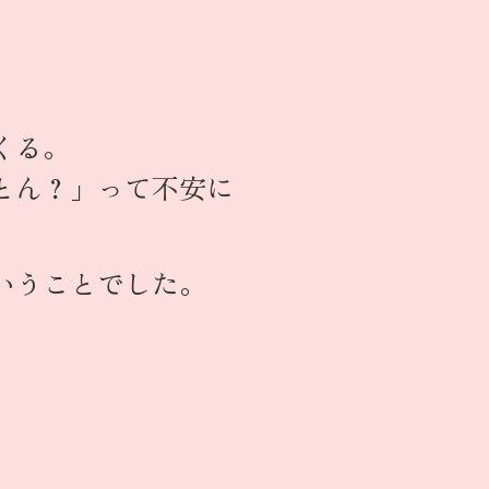
くる。
とん？」って不安に
いうことでした。