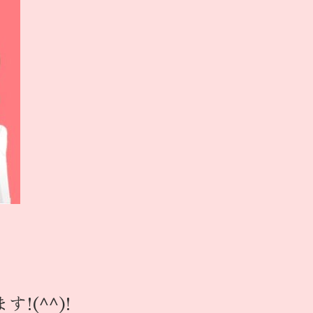
(^^)!